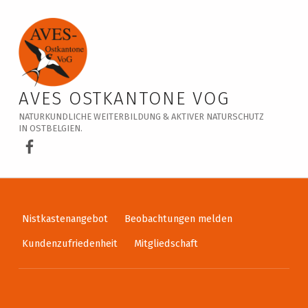
Veranstaltungskalender – AVES Ostkantone VoG
AVES OSTKANTONE VOG
NATURKUNDLICHE WEITERBILDUNG & AKTIVER NATURSCHUTZ
IN OSTBELGIEN.
AVES Ostkantone bei Facebook
Nistkastenangebot
Beobachtungen melden
Kundenzufriedenheit
Mitgliedschaft