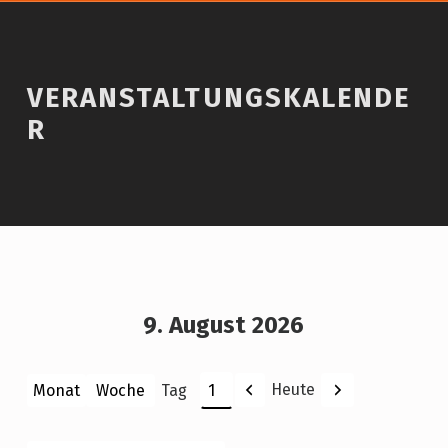
VERANSTALTUNGSKALENDE
R
9. August 2026
Zurück
Weiter
Heute
Monat
Woche
Tag
Monat
Tag
Jahr