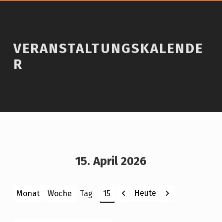
VERANSTALTUNGSKALENDE
R
15. April 2026
Zurück
Weiter
Heute
Monat
Woche
Tag
Monat
Tag
Jahr