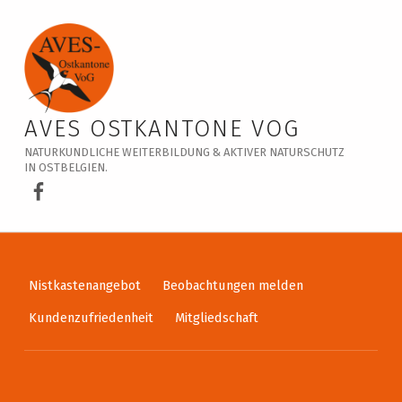
Veranstaltungskalender – AVES Ostkantone VoG
AVES OSTKANTONE VOG
NATURKUNDLICHE WEITERBILDUNG & AKTIVER NATURSCHUTZ
IN OSTBELGIEN.
AVES Ostkantone bei Facebook
Nistkastenangebot
Beobachtungen melden
Kundenzufriedenheit
Mitgliedschaft