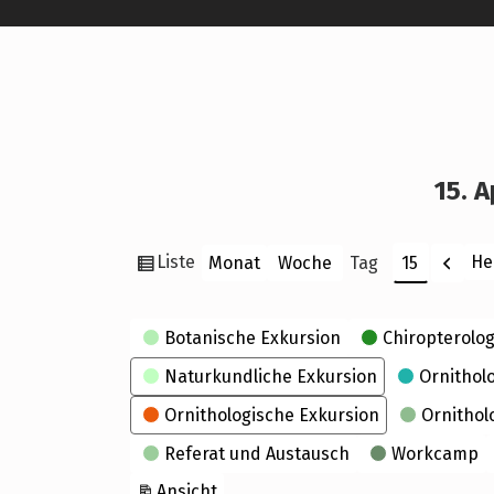
15. A
Ansicht
Zurü
Liste
He
Monat
Woche
Tag
Monat
Tag
Jahr
als
Kategorien
Botanische Exkursion
Chiropterolog
Naturkundliche Exkursion
Ornithol
Ornithologische Exkursion
Ornithol
Referat und Austausch
Workcamp
ausdrucken
Ansicht