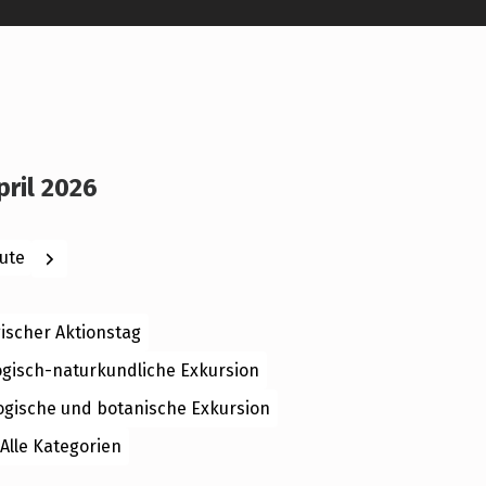
pril 2026
ck
Weiter
ute
ischer Aktionstag
ogisch-naturkundliche Exkursion
ogische und botanische Exkursion
Alle Kategorien