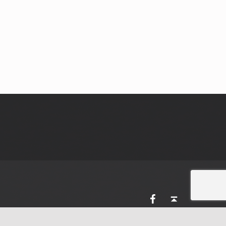
AVES Ostkantone bei Facebook
Back to top ↑