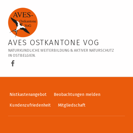
Veranstaltungskalender – AVES Ostkantone VoG
AVES OSTKANTONE VOG
NATURKUNDLICHE WEITERBILDUNG & AKTIVER NATURSCHUTZ
IN OSTBELGIEN.
AVES Ostkantone bei Facebook
Nistkastenangebot
Beobachtungen melden
Kundenzufriedenheit
Mitgliedschaft