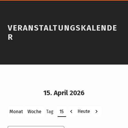
VERANSTALTUNGSKALENDE
R
15. April 2026
Zurück
Weiter
Heute
Monat
Woche
Tag
Monat
Tag
Jahr