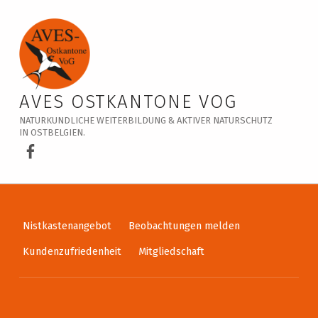
Veranstaltungskalender – AVES Ostkantone VoG
AVES OSTKANTONE VOG
NATURKUNDLICHE WEITERBILDUNG & AKTIVER NATURSCHUTZ
IN OSTBELGIEN.
AVES Ostkantone bei Facebook
Nistkastenangebot
Beobachtungen melden
Kundenzufriedenheit
Mitgliedschaft