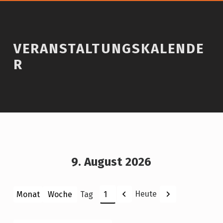
VERANSTALTUNGSKALENDE
R
9. August 2026
Zurück
Weiter
Heute
Monat
Woche
Tag
Monat
Tag
Jahr