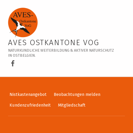
Veranstaltungskalender – AVES Ostkantone VoG
AVES OSTKANTONE VOG
NATURKUNDLICHE WEITERBILDUNG & AKTIVER NATURSCHUTZ
IN OSTBELGIEN.
AVES Ostkantone bei Facebook
Nistkastenangebot
Beobachtungen melden
Kundenzufriedenheit
Mitgliedschaft