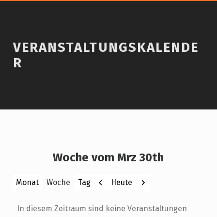
VERANSTALTUNGSKALENDE
R
Woche vom Mrz 30th
Zurück
Weiter
Heute
Monat
Woche
Tag
In diesem Zeitraum sind keine Veranstaltungen