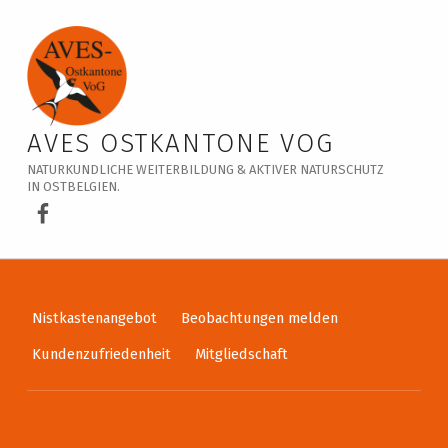
Veranstaltungskalender – AVES Ostkantone VoG
AVES OSTKANTONE VOG
NATURKUNDLICHE WEITERBILDUNG & AKTIVER NATURSCHUTZ
IN OSTBELGIEN.
AVES Ostkantone bei Facebook
Nistkastenangebot
Beobachtungen melden
Kundenzufriedenheit
Mitgliedschaft