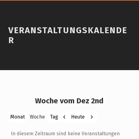
VERANSTALTUNGSKALENDE
R
Woche vom Dez 2nd
Zurück
Weiter
Heute
Monat
Woche
Tag
In diesem Zeitraum sind keine Veranstaltungen