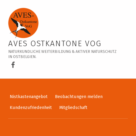
Veranstaltungskalender – AVES Ostkantone VoG
AVES OSTKANTONE VOG
NATURKUNDLICHE WEITERBILDUNG & AKTIVER NATURSCHUTZ
IN OSTBELGIEN.
AVES Ostkantone bei Facebook
Nistkastenangebot
Beobachtungen melden
Kundenzufriedenheit
Mitgliedschaft