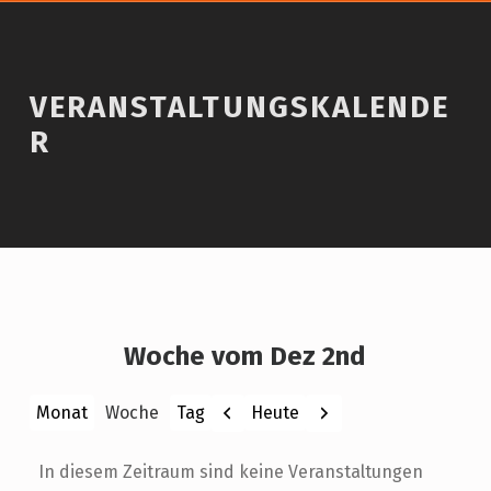
VERANSTALTUNGSKALENDE
R
Woche vom Dez 2nd
Zurück
Weiter
Heute
Monat
Woche
Tag
In diesem Zeitraum sind keine Veranstaltungen