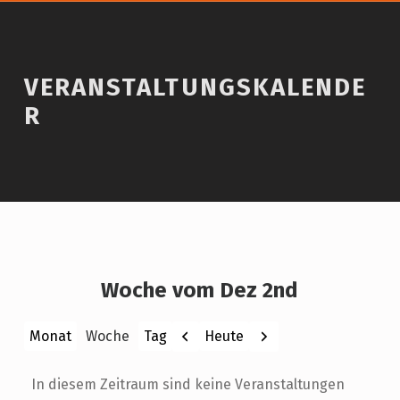
VERANSTALTUNGSKALENDE
R
Woche vom Dez 2nd
Zurück
Weiter
Heute
Monat
Woche
Tag
In diesem Zeitraum sind keine Veranstaltungen