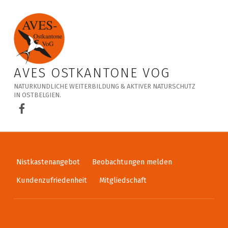
Veranstaltungskalender – AVES Ostkantone VoG
AVES OSTKANTONE VOG
NATURKUNDLICHE WEITERBILDUNG & AKTIVER NATURSCHUTZ
IN OSTBELGIEN.
AVES Ostkantone bei Facebook
Nistkastenangebot
Beobachtungen melden
Kundenzufriedenheit
Mitgliedschaft