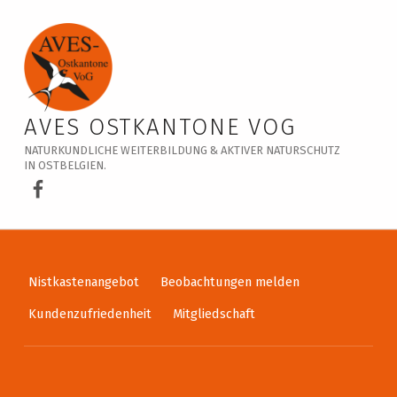
Veranstaltungskalender – AVES Ostkantone VoG
AVES OSTKANTONE VOG
NATURKUNDLICHE WEITERBILDUNG & AKTIVER NATURSCHUTZ
IN OSTBELGIEN.
AVES Ostkantone bei Facebook
Nistkastenangebot
Beobachtungen melden
Kundenzufriedenheit
Mitgliedschaft