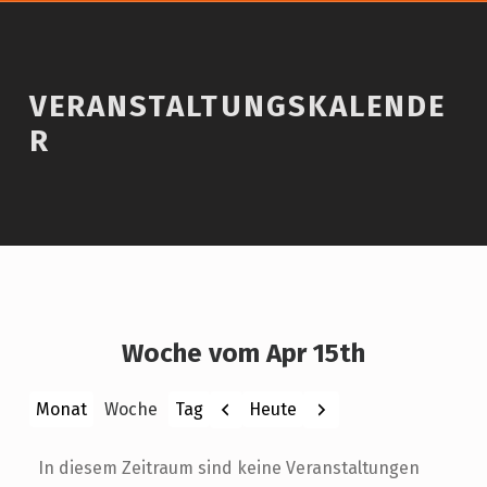
VERANSTALTUNGSKALENDE
R
Woche vom Apr 15th
Zurück
Weiter
Heute
Monat
Woche
Tag
In diesem Zeitraum sind keine Veranstaltungen