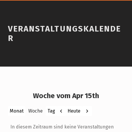
VERANSTALTUNGSKALENDE
R
Woche vom Apr 15th
Zurück
Weiter
Heute
Monat
Woche
Tag
In diesem Zeitraum sind keine Veranstaltungen