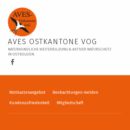
Veranstaltungskalender – AVES Ostkantone VoG
AVES OSTKANTONE VOG
NATURKUNDLICHE WEITERBILDUNG & AKTIVER NATURSCHUTZ
IN OSTBELGIEN.
AVES Ostkantone bei Facebook
Nistkastenangebot
Beobachtungen melden
Kundenzufriedenheit
Mitgliedschaft