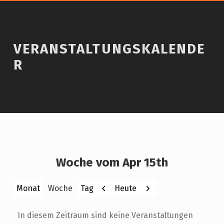
VERANSTALTUNGSKALENDE
R
Woche vom Apr 15th
Zurück
Weiter
Heute
Monat
Woche
Tag
In diesem Zeitraum sind keine Veranstaltungen