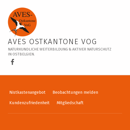
Veranstaltungskalender – AVES Ostkantone VoG
AVES OSTKANTONE VOG
NATURKUNDLICHE WEITERBILDUNG & AKTIVER NATURSCHUTZ
IN OSTBELGIEN.
AVES Ostkantone bei Facebook
Nistkastenangebot
Beobachtungen melden
Kundenzufriedenheit
Mitgliedschaft