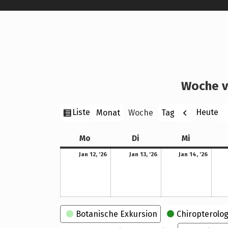
Woche v
Ansicht
Zurück
W
Liste
Heute
Monat
Woche
Tag
als
Montag
Dienstag
Mittwoch
Mo
Di
Mi
12. Januar 2026
13. Januar 2026
14. Januar 2026
Jan 12, '26
Jan 13, '26
Jan 14, '26
Kategorien
Botanische Exkursion
Chiropterolog