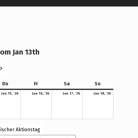
om Jan 13th
eiter
Donnerstag
Freitag
Samstag
Sonntag
Do
Fr
Sa
So
15. Januar 2026
16. Januar 2026
17. Januar 2026
18. Januar 2026
Jan 15, '26
Jan 16, '26
Jan 17, '26
Jan 18, '26
ischer Aktionstag