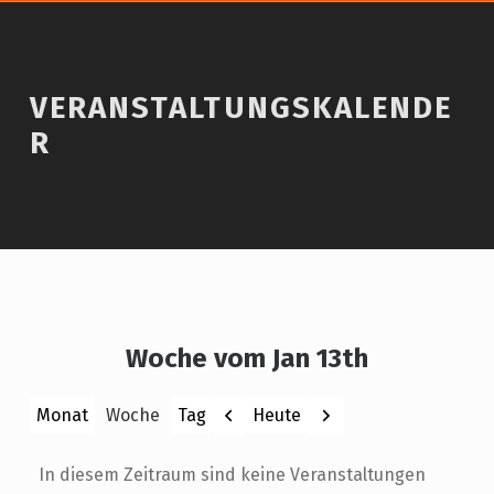
VERANSTALTUNGSKALENDE
R
Woche vom Jan 13th
Zurück
Weiter
Heute
Monat
Woche
Tag
In diesem Zeitraum sind keine Veranstaltungen