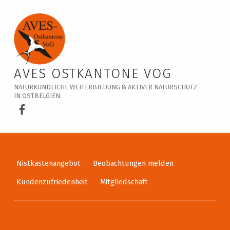
Veranstaltungskalender – AVES Ostkantone VoG
AVES OSTKANTONE VOG
NATURKUNDLICHE WEITERBILDUNG & AKTIVER NATURSCHUTZ
IN OSTBELGIEN.
AVES Ostkantone bei Facebook
Nistkastenangebot
Beobachtungen melden
Kundenzufriedenheit
Mitgliedschaft