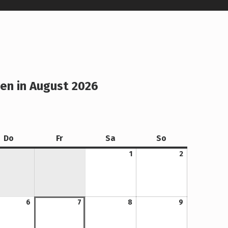
en in August 2026
Donnerstag
Freitag
Samstag
Sonntag
Do
Fr
Sa
So
1. August 2026
2. August 2026
1
2
6. August 2026
7. August 2026
8. August 2026
9. August 2026
6
7
8
9