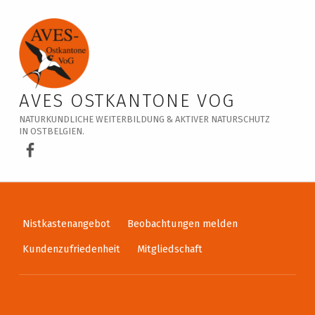
Veranstaltungskalender – AVES Ostkantone VoG
AVES OSTKANTONE VOG
NATURKUNDLICHE WEITERBILDUNG & AKTIVER NATURSCHUTZ
IN OSTBELGIEN.
AVES Ostkantone bei Facebook
Nistkastenangebot
Beobachtungen melden
Kundenzufriedenheit
Mitgliedschaft