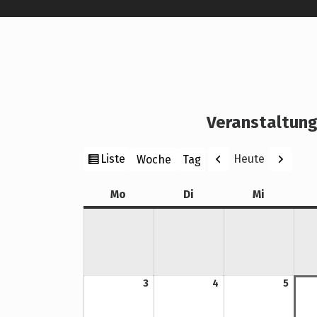
Veranstaltung
Ansicht
Zurück
Weiter
Liste
Heute
Woche
Tag
Monat
Jahr
als
Montag
Dienstag
Mittwoch
Mo
Di
Mi
3. August 2026
4. August 2026
5. August 2026
3
4
5