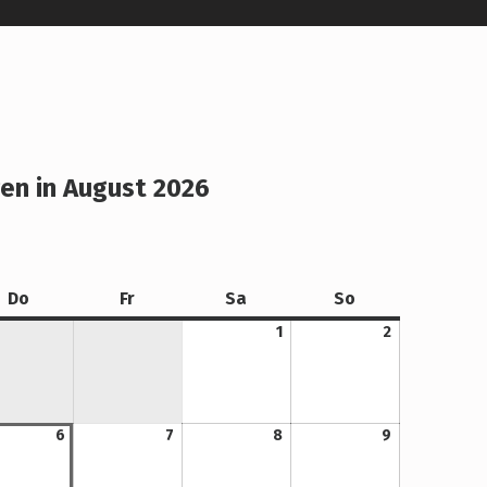
en in August 2026
Donnerstag
Freitag
Samstag
Sonntag
Do
Fr
Sa
So
1. August 2026
2. August 2026
1
2
6. August 2026
7. August 2026
8. August 2026
9. August 2026
6
7
8
9