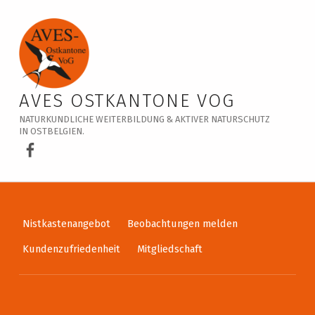
Veranstaltungskalender – AVES Ostkantone VoG
AVES OSTKANTONE VOG
NATURKUNDLICHE WEITERBILDUNG & AKTIVER NATURSCHUTZ
IN OSTBELGIEN.
AVES Ostkantone bei Facebook
Nistkastenangebot
Beobachtungen melden
Kundenzufriedenheit
Mitgliedschaft