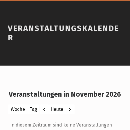
VERANSTALTUNGSKALENDE
R
Veranstaltungen in November 2026
Zurück
Weiter
Heute
Woche
Tag
Monat
Jahr
In diesem Zeitraum sind keine Veranstaltungen