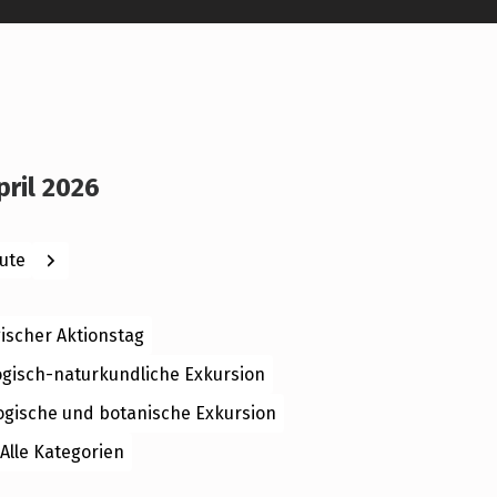
pril 2026
ck
Weiter
ute
ischer Aktionstag
ogisch-naturkundliche Exkursion
ogische und botanische Exkursion
Alle Kategorien