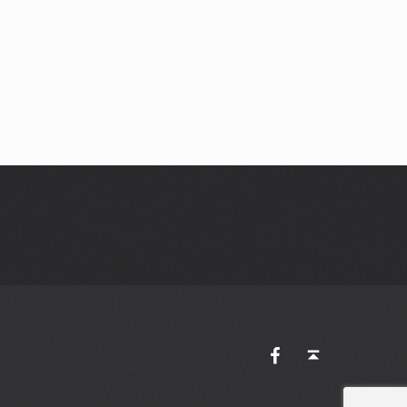
AVES Ostkantone bei Facebook
Back to top ↑