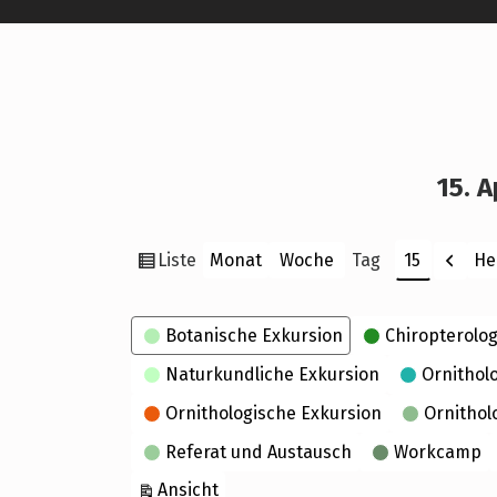
15. A
Ansicht
Zurü
Liste
He
Monat
Woche
Tag
Monat
Tag
Jahr
als
Kategorien
Botanische Exkursion
Chiropterolog
Naturkundliche Exkursion
Ornithol
Ornithologische Exkursion
Ornithol
Referat und Austausch
Workcamp
ausdrucken
Ansicht