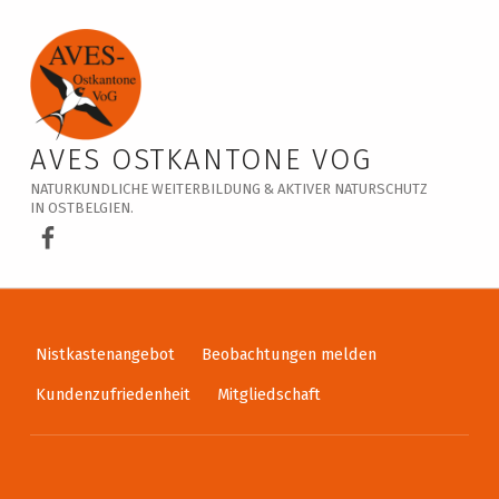
Veranstaltungskalender – AVES Ostkantone VoG
AVES OSTKANTONE VOG
NATURKUNDLICHE WEITERBILDUNG & AKTIVER NATURSCHUTZ
IN OSTBELGIEN.
AVES Ostkantone bei Facebook
Nistkastenangebot
Beobachtungen melden
Kundenzufriedenheit
Mitgliedschaft