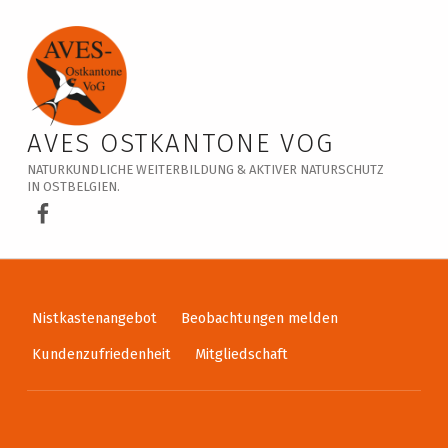
Veranstaltungskalender – AVES Ostkantone VoG
AVES OSTKANTONE VOG
NATURKUNDLICHE WEITERBILDUNG & AKTIVER NATURSCHUTZ
IN OSTBELGIEN.
AVES Ostkantone bei Facebook
Nistkastenangebot
Beobachtungen melden
Kundenzufriedenheit
Mitgliedschaft