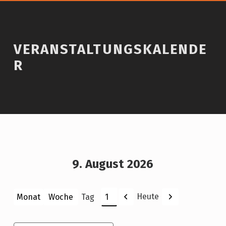
VERANSTALTUNGSKALENDE
R
9. August 2026
Zurück
Weiter
Heute
Monat
Woche
Tag
Monat
Tag
Jahr