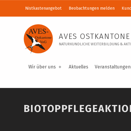
Nistkastenangebot
Beobachtungen melden
Kund
Biotoppflegeaktion in der „Mausheck“ – AVES Ostkantone VoG
AVES OSTKANTONE
NATURKUNDLICHE WEITERBILDUNG & AKTI
Wir über uns
Aktuelles
Veranstaltungen
Introduction
BIOTOPPFLEGEAKTIO