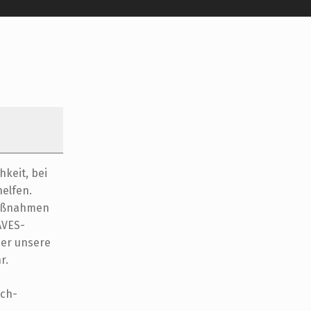
keit, bei
elfen.
Maßnahmen
AVES-
ber unsere
r.
ach-