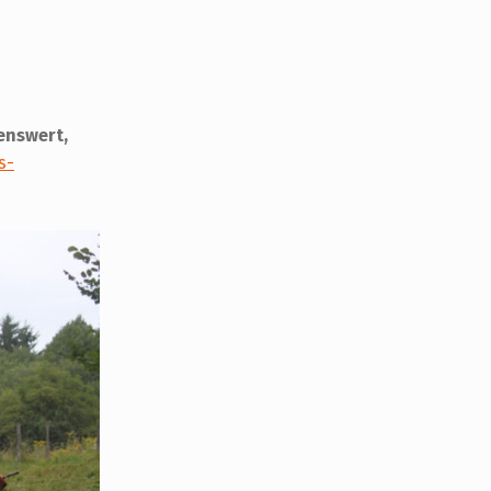
enswert,
s-