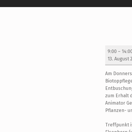
Biotoppflegeaktion in der "Mausheck"
B
9:00
–
14:0
13. August 
I
O
Am Donnerst
Biotoppfleg
T
Entbuschung
O
zum Erhalt 
Animator Ge
P
Pflanzen- un
P
Treffpunkt 