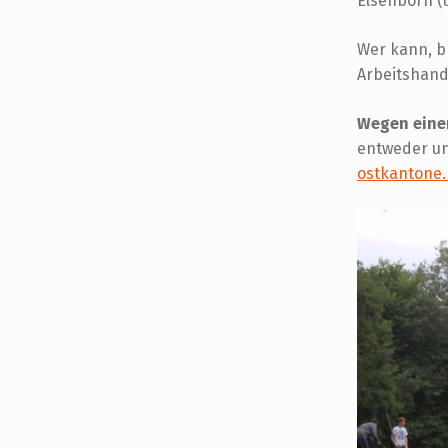
F
Elsenborn (
L
Wer kann, b
E
Arbeitshand
G
Wegen eine
entweder un
E
ostkantone
A
K
T
I
O
N
I